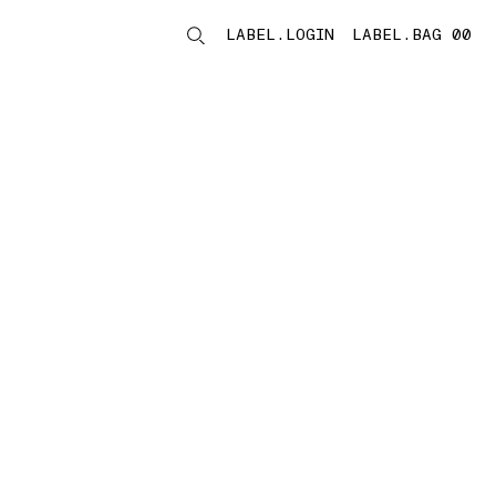
LABEL.LOGIN
LABEL.BAG 00
LABEL.ITEMS