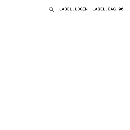
LABEL.LOGIN
LABEL.BAG 00
LABEL.ITEMS