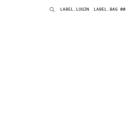
LABEL.LOGIN
LABEL.BAG 00
LABEL.ITEMS