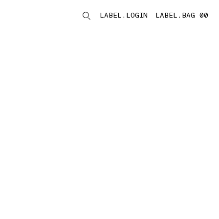
LABEL.LOGIN
LABEL.BAG 00
LABEL.ITEMS