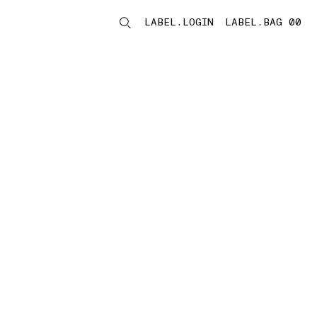
LABEL.LOGIN
LABEL.BAG 00
LABEL.ITEMS