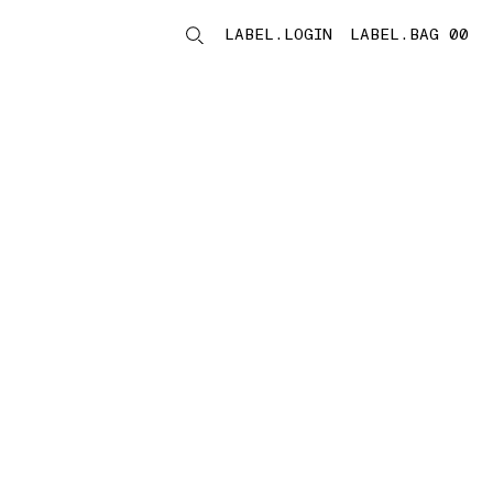
LABEL.LOGIN
LABEL.BAG 00
LABEL.ITEMS