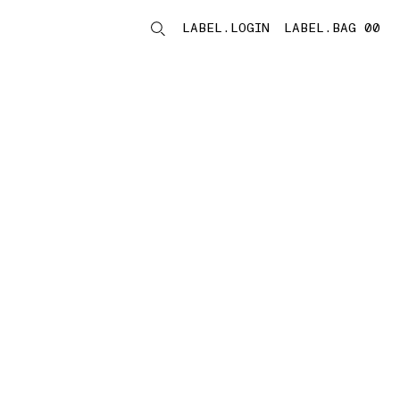
LABEL.LOGIN
LABEL.BAG 00
LABEL.ITEMS