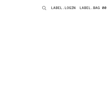
LABEL.LOGIN
LABEL.BAG 00
LABEL.ITEMS