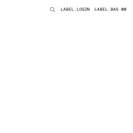
LABEL.LOGIN
LABEL.BAG 00
LABEL.ITEMS