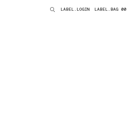
LABEL.LOGIN
LABEL.BAG 00
LABEL.ITEMS