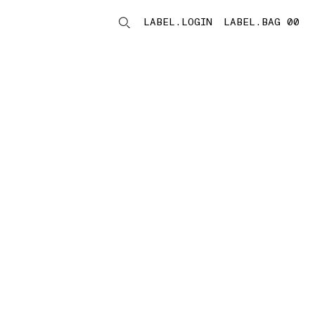
LABEL.LOGIN
LABEL.BAG 00
LABEL.ITEMS