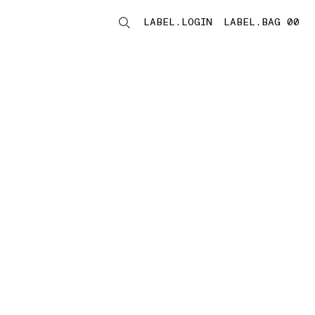
LABEL.LOGIN
LABEL.BAG 00
LABEL.ITEMS