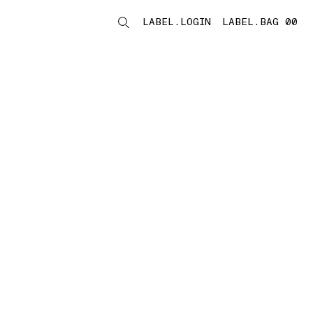
LABEL.LOGIN
LABEL.BAG 00
LABEL.ITEMS