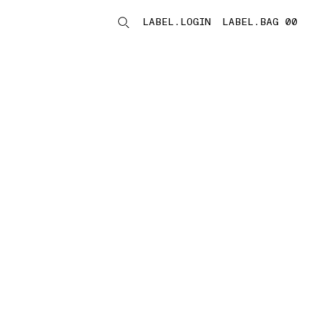
LABEL.LOGIN
LABEL.BAG 00
LABEL.ITEMS