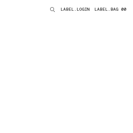
LABEL.LOGIN
LABEL.BAG 00
LABEL.ITEMS