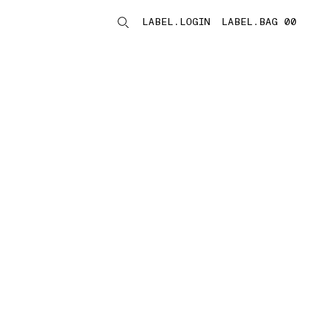
LABEL.LOGIN
LABEL.BAG 00
LABEL.ITEMS