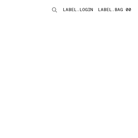
LABEL.LOGIN
LABEL.BAG 00
LABEL.ITEMS