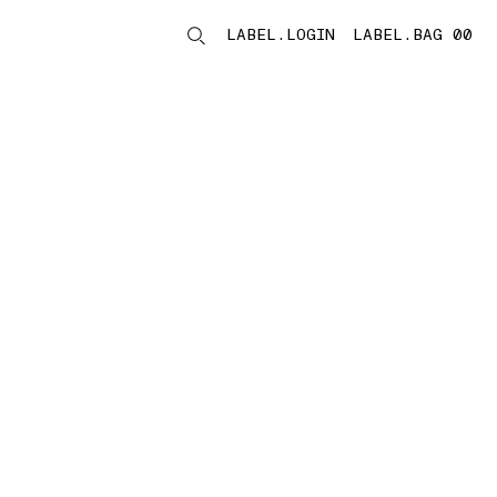
LABEL.LOGIN
LABEL.BAG 00
LABEL.ITEMS