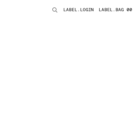
LABEL.LOGIN
LABEL.BAG 00
LABEL.ITEMS