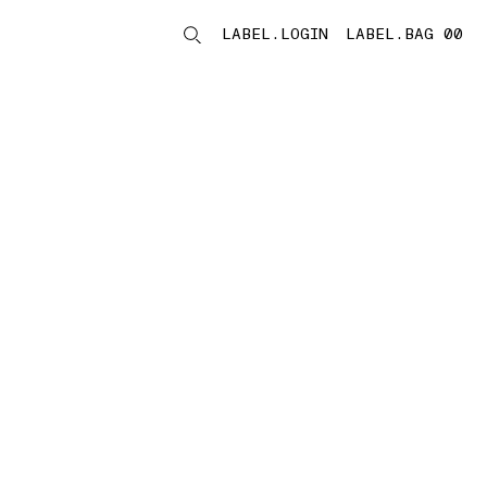
LABEL.LOGIN
LABEL.BAG 00
LABEL.ITEMS