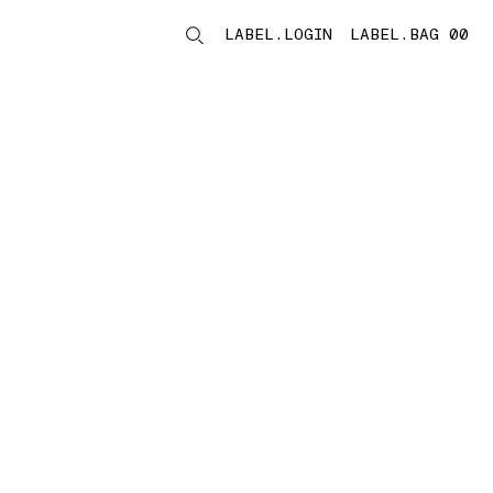
LABEL.LOGIN
LABEL.BAG 00
LABEL.ITEMS