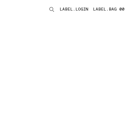
LABEL.LOGIN
LABEL.BAG 00
LABEL.ITEMS