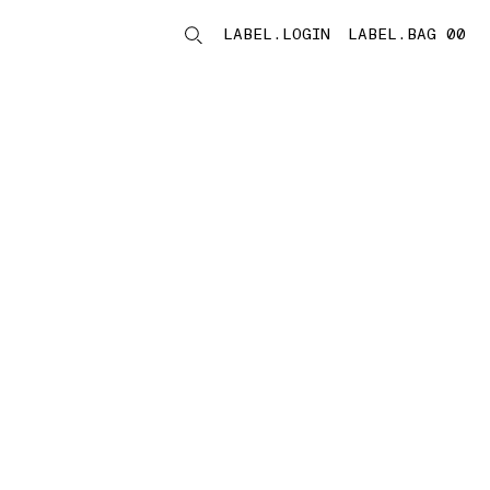
LABEL.LOGIN
LABEL.BAG 00
LABEL.ITEMS