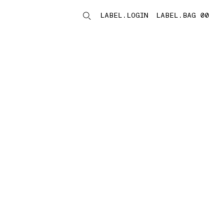
LABEL.LOGIN
LABEL.BAG 00
LABEL.ITEMS