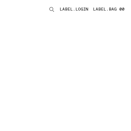
LABEL.LOGIN
LABEL.BAG 00
LABEL.ITEMS