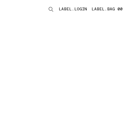
LABEL.LOGIN
LABEL.BAG 00
LABEL.ITEMS