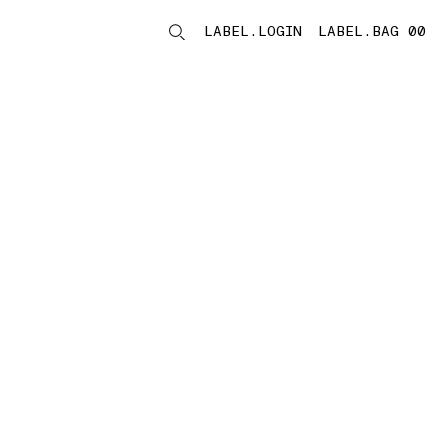
LABEL.LOGIN
LABEL.BAG 00
LABEL.ITEMS