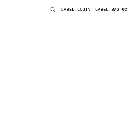
LABEL.LOGIN
LABEL.BAG 00
LABEL.ITEMS