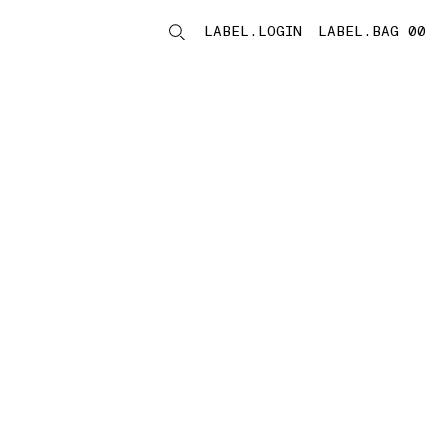
LABEL.LOGIN
LABEL.BAG 00
LABEL.ITEMS