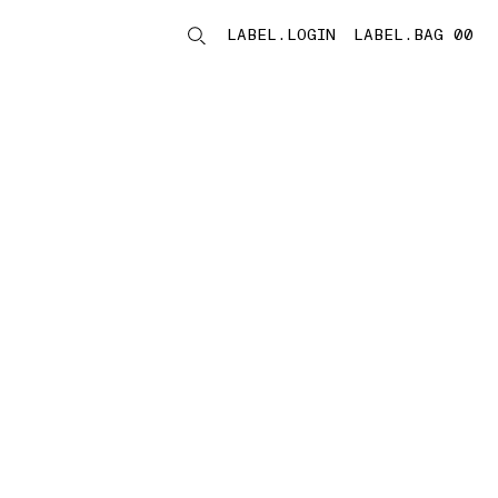
LABEL.LOGIN
LABEL.BAG 00
LABEL.ITEMS