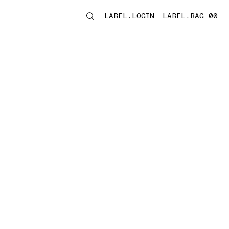
LABEL.LOGIN
LABEL.BAG 00
LABEL.ITEMS