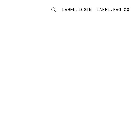
LABEL.LOGIN
LABEL.BAG 00
LABEL.ITEMS