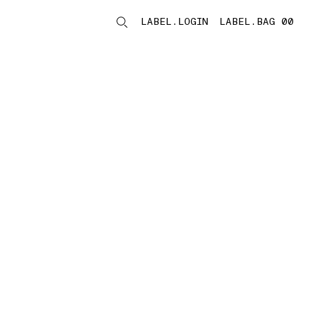
LABEL.LOGIN
LABEL.BAG 00
LABEL.ITEMS