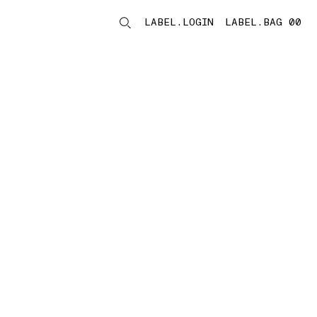
LABEL.LOGIN
LABEL.BAG 00
LABEL.ITEMS