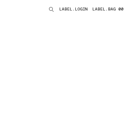
LABEL.LOGIN
LABEL.BAG 00
LABEL.ITEMS