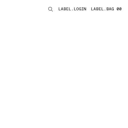
LABEL.LOGIN
LABEL.BAG 00
LABEL.ITEMS