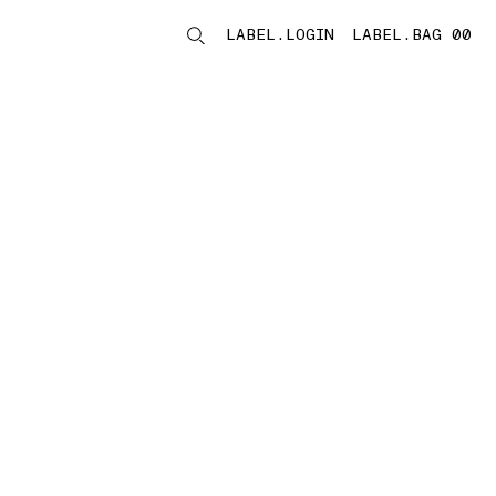
LABEL.LOGIN
LABEL.BAG 00
LABEL.ITEMS