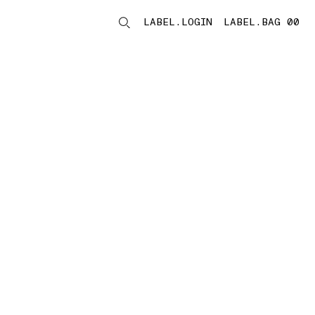
LABEL.LOGIN
LABEL.BAG 00
LABEL.ITEMS