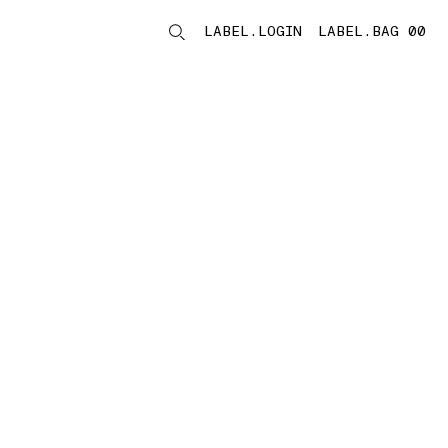
LABEL.LOGIN
LABEL.BAG 00
LABEL.ITEMS