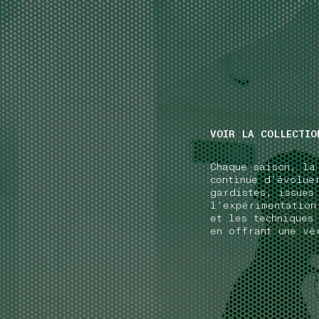
NAVIGATION.ARIA.GOTOMAINCONTENT
NAVIGATION.ARIA
VOIR LA COLLECTIO
Chaque saison, la
continue d’évolue
gardistes, issues
l'expérimentation
et les techniques
en offrant une vé