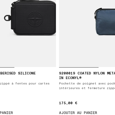
BERISED SILICONE
9200019 COATED NYLON MET
IN ECONYL®
zippé à fentes pour cartes
Pochette de poignet avec poc
intérieures et fermeture zipp
175,00 €
175,00 €
PANIER
AJOUTER AU PANIER