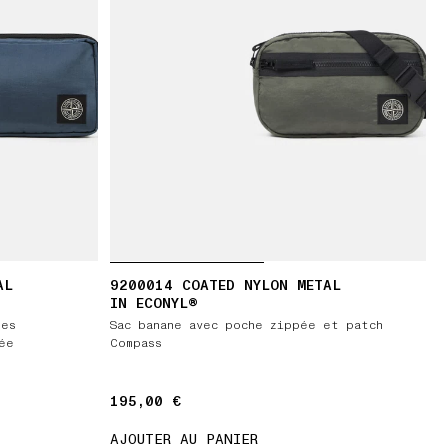
AL
9200014 COATED NYLON METAL
IN ECONYL®
hes
Sac banane avec poche zippée et patch
ée
Compass
195,00 €
195,00 €
AJOUTER AU PANIER