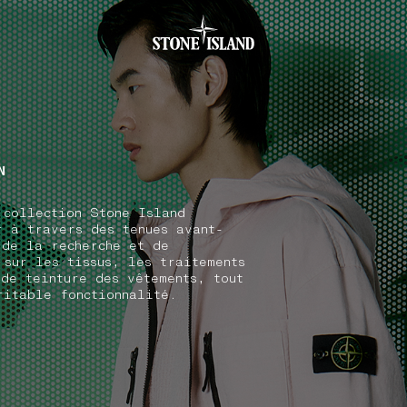
.GOTOFOOTER
N
 collection Stone Island
r à travers des tenues avant-
 de la recherche et de
 sur les tissus, les traitements
 de teinture des vêtements, tout
ritable fonctionnalité.