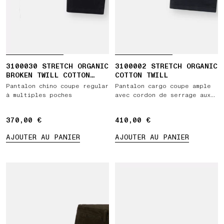
3100030 STRETCH ORGANIC
3100002 STRETCH ORGANIC
BROKEN TWILL COTTON
COTTON TWILL
'OLD' EFFECT
Pantalon chino coupe regular
Pantalon cargo coupe ample
à multiples poches
avec cordon de serrage aux
chevilles
370,00 €
370,00 €
410,00 €
410,00 €
AJOUTER AU PANIER
AJOUTER AU PANIER