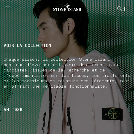
NAVIGATION.ARIA.GOTOMAINCONTENT
NAVIGATION.ARIA.
LABEL.SHOPPINGCOUNTRY
FRANCE
VOIR LA COLLECTION
Chaque saison, la collection Stone Island
continue d’évoluer à travers des tenues avant-
gardistes, issues de la recherche et de
l'expérimentation sur les tissus, les traitements
et les techniques de teinture des vêtements, tout
en offrant une véritable fonctionnalité.
AH '026