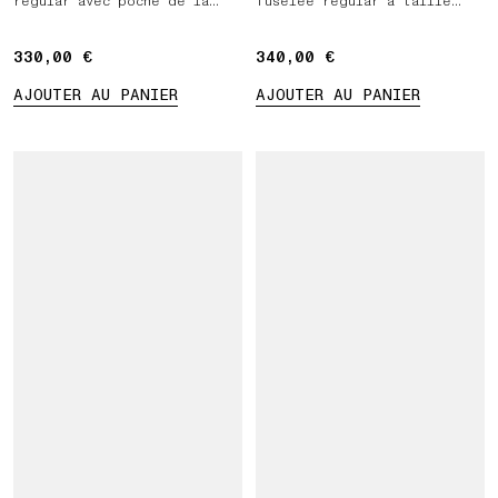
regular avec poche de la
fuselée regular à taille
saison
élastiquée
330,00 €
330,00 €
340,00 €
340,00 €
AJOUTER AU PANIER
AJOUTER AU PANIER