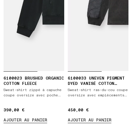
6100023 BRUSHED ORGANIC
6100033 UNEVEN PIGMENT
COTTON FLEECE
DYED VANISÉ COTTON
JERSEY
Sweat-shirt zippé à capuche
Sweat-shirt ras-du-cou coupe
coupe oversize avec poche
oversize avec empiècements
pochette
en tissu contrastant
390,00 €
390,00 €
450,00 €
450,00 €
AJOUTER AU PANIER
AJOUTER AU PANIER