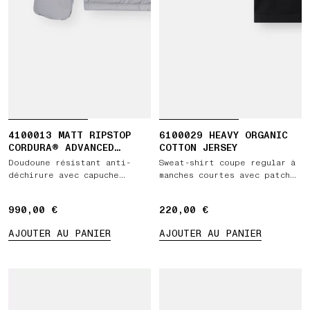
4100013 MATT RIPSTOP
6100029 HEAVY ORGANIC
CORDURA® ADVANCED
COTTON JERSEY
FABRICS
Doudoune résistant anti-
Sweat-shirt coupe regular à
déchirure avec capuche
manches courtes avec patch
amovible
Compass
990,00 €
990,00 €
220,00 €
220,00 €
AJOUTER AU PANIER
AJOUTER AU PANIER