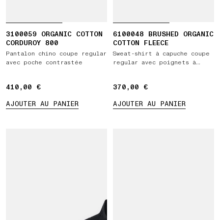
3100059 ORGANIC COTTON
6100048 BRUSHED ORGANIC
CORDUROY 800
COTTON FLEECE
Pantalon chino coupe regular
Sweat-shirt à capuche coupe
avec poche contrastée
regular avec poignets à
ouverture pour le pouce
410,00 €
410,00 €
370,00 €
370,00 €
AJOUTER AU PANIER
AJOUTER AU PANIER