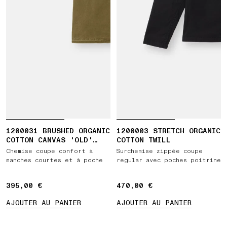
1200031 BRUSHED ORGANIC
1200003 STRETCH ORGANIC
COTTON CANVAS 'OLD'
COTTON TWILL
EFFECT
Chemise coupe confort à
Surchemise zippée coupe
manches courtes et à poche
regular avec poches poitrine
395,00 €
395,00 €
470,00 €
470,00 €
AJOUTER AU PANIER
AJOUTER AU PANIER