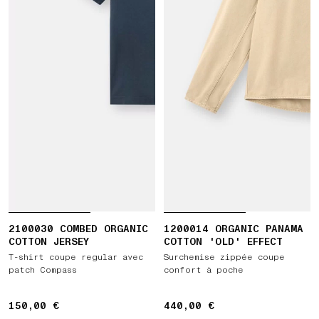
2100030 COMBED ORGANIC
1200014 ORGANIC PANAMA
COTTON JERSEY
COTTON 'OLD' EFFECT
T-shirt coupe regular avec
Surchemise zippée coupe
patch Compass
confort à poche
150,00 €
150,00 €
440,00 €
440,00 €