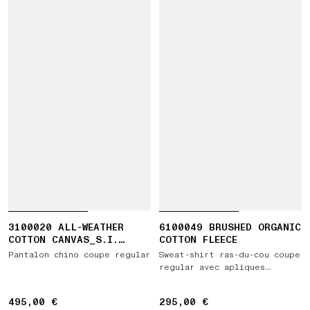
3100020 ALL-WEATHER
6100049 BRUSHED ORGANIC
COTTON CANVAS_S.I.
COTTON FLEECE
GHOST
Pantalon chino coupe regular
Sweat-shirt ras-du-cou coupe
regular avec apliques
côtelés
495,00 €
495,00 €
295,00 €
295,00 €