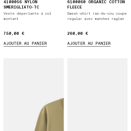
4100056 NYLON
6100060 ORGANIC COTTON
SMERIGLIATO-TC
FLEECE
Veste déperlante à col
Sweat-shirt ras-du-cou coupe
montant
regular avec manches raglan
750,00 €
750,00 €
260,00 €
260,00 €
AJOUTER AU PANIER
AJOUTER AU PANIER