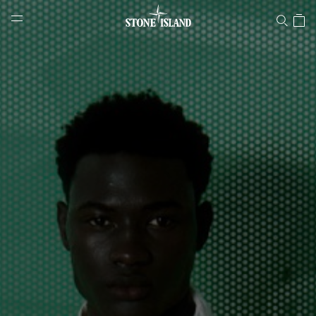
Stone Island Online Store
NAVIGATION.ARIA.GOTOMAINCONTENT
NAVIGATION.ARIA.
LABEL.SHOPPINGCOUNTRY
ITALIA