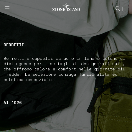
NAVIGATION.ARIA.GOTOMAINCONTENT
NAVIGATION.ARIA.
LABEL.SHOPPINGCOUNTRY
ITALIA
BERRETTI
Berretti e cappelli da uomo in lana e cotone si
distinguono per i dettagli di design raffinati,
che offrono calore e comfort nelle giornate più
fredde. La selezione coniuga funzionalità ed
estetica essenziale.
AI '026