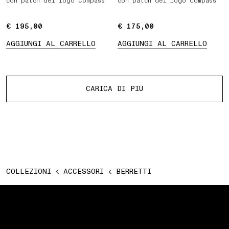
con patch del logo Compass
con patch del logo Compass
€ 195,00
€ 195,00
€ 175,00
€ 175,00
AGGIUNGI AL CARRELLO
AGGIUNGI AL CARRELLO
Più prodotti
CARICA DI PIÙ
COLLEZIONI
ACCESSORI
BERRETTI