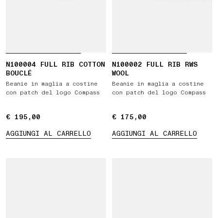
N100004 FULL RIB COTTON
N100002 FULL RIB RWS
BOUCLÉ
WOOL
Beanie in maglia a costine
Beanie in maglia a costine
con patch del logo Compass
con patch del logo Compass
€ 195,00
€ 195,00
€ 175,00
€ 175,00
AGGIUNGI AL CARRELLO
AGGIUNGI AL CARRELLO