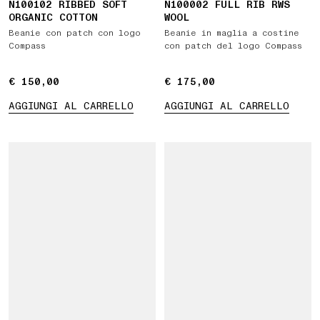
N100102 RIBBED SOFT
N100002 FULL RIB RWS
ORGANIC COTTON
WOOL
Beanie con patch con logo
Beanie in maglia a costine
Compass
con patch del logo Compass
€ 150,00
€ 150,00
€ 175,00
€ 175,00
AGGIUNGI AL CARRELLO
AGGIUNGI AL CARRELLO