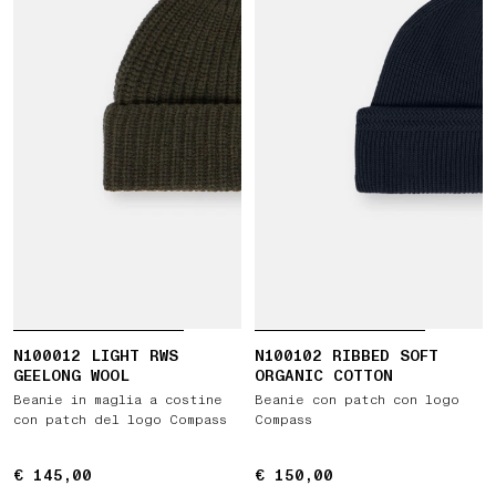
N100012 LIGHT RWS
N100102 RIBBED SOFT
GEELONG WOOL
ORGANIC COTTON
Beanie in maglia a costine
Beanie con patch con logo
con patch del logo Compass
Compass
€ 145,00
€ 145,00
€ 150,00
€ 150,00