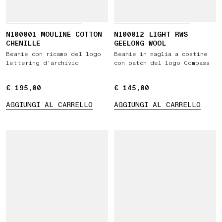
N100001 MOULINÉ COTTON
N100012 LIGHT RWS
CHENILLE
GEELONG WOOL
Beanie con ricamo del logo
Beanie in maglia a costine
lettering d’archivio
con patch del logo Compass
€ 195,00
€ 195,00
€ 145,00
€ 145,00
AGGIUNGI AL CARRELLO
AGGIUNGI AL CARRELLO