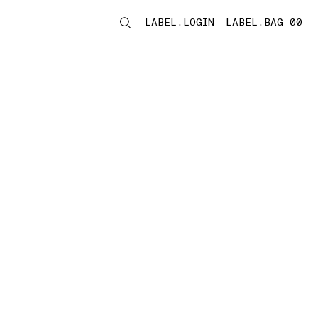
LABEL.LOGIN
LABEL.BAG 00
LABEL.ITEMS