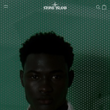
Stone Island Online Store
NAVIGATION.ARIA.GOTOMAINCONTENT
NAVIGATION.ARIA.
LABEL.SHOPPINGCOUNTRY
ITALIA