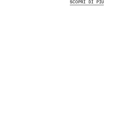
SCOPRI DI PIÙ
03 RESI GRATUITI