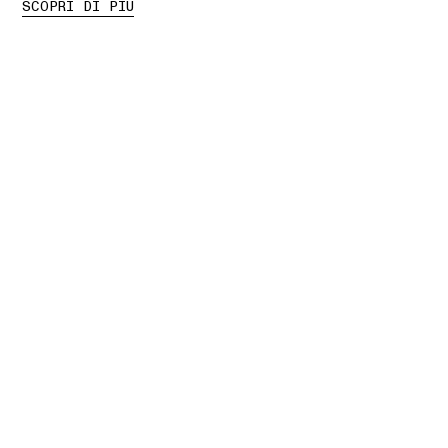
SCOPRI DI PIÙ
01 RITIRO IN NEGOZIO
02 PRENOTA UN
APPUNTAMENTO