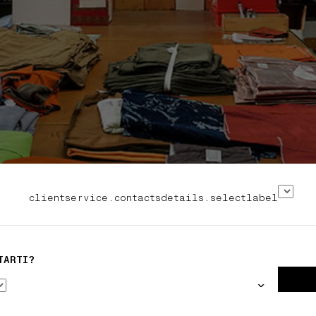
clientservice.contactsdetails.selectlabel
TARTI?