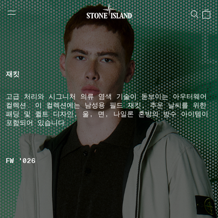
NAVIGATION.ARIA.GOTOMAINCONTENT
NAVIGATION.ARIA.
LABEL.SHOPPINGCOUNTRY
대한민국
재킷
고급 처리와 시그니처 의류 염색 기술이 돋보이는 아우터웨어
컬렉션. 이 컬렉션에는 남성용 필드 재킷, 추운 날씨를 위한
패딩 및 퀼트 디자인, 울, 면, 나일론 혼방의 방수 아이템이
포함되어 있습니다.
FW '026