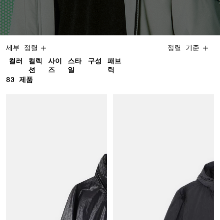
세부 정렬
정렬 기준
컬러
컬렉
사이
스타
구성
패브
션
즈
일
릭
83
83 제품
제품