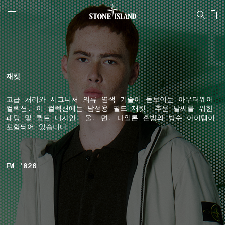
NAVIGATION.ARIA.GOTOMAINCONTENT
NAVIGATION.ARIA.
LABEL.SHOPPINGCOUNTRY
대한민국
재킷
고급 처리와 시그니처 의류 염색 기술이 돋보이는 아우터웨어
컬렉션. 이 컬렉션에는 남성용 필드 재킷, 추운 날씨를 위한
패딩 및 퀼트 디자인, 울, 면, 나일론 혼방의 방수 아이템이
포함되어 있습니다.
FW '026