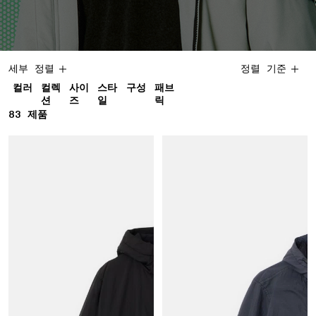
세부 정렬
정렬 기준
컬러
컬렉
사이
스타
구성
패브
션
즈
일
릭
83
83 제품
제품