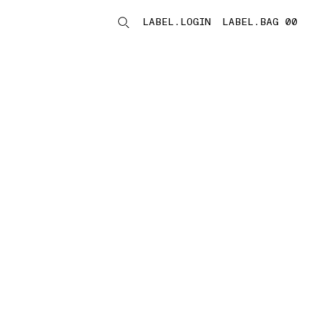
LABEL.LOGIN
LABEL.BAG 00
LABEL.ITEMS