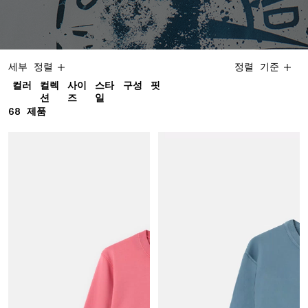
세부 정렬
정렬 기준
컬러
컬렉
사이
스타
구성
핏
션
즈
일
68
68 제품
제품